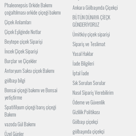
Phaleonepsis Orkide Bakımı
Ankara Gölbaşında Çiçekçi
çoğaltılması orkide çiçeği bakımı
BÜTÜN DÜNAYA ÇİEÇK
Çiçek Anlamları
GÖNDERİYORUZ
Çiçek Eşliğinde Notlar
Ümitköy çiçek siparişi
Beytepe çiçek Siparişi
Sipariş ve Teslimat
İncek Çiçek Siparişi
Yasal Haklar
Burçlar ve Çiçekler
İade Bilgileri
Antoryum Saksı çiçek Bakımı
İptal İade
gölbaşı bilgi
Sık Sorulan Sorular
Bonsai çiçeği bakımı ve Bonsai
Nasıl Sipariş Verebilirim
yetiştirme
Ödeme ve Güvenlik
Spatifilyum çiçeği barış çiçeği
Gizlilik Politikası
Bakımı
Gölbaşı çiçekçi
vazoda Gül Bakımı
gölbaşında çiçekçi
Özel Günler