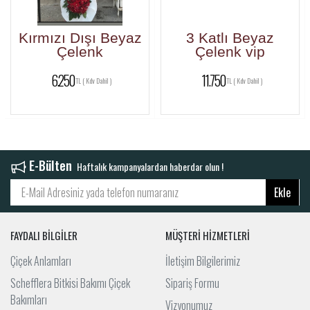
Kırmızı Dışı Beyaz
3 Katlı Beyaz
Çelenk
Çelenk vip
6.250
11.750
TL ( Kdv Dahil )
TL ( Kdv Dahil )
E-Bülten
Haftalık kampanyalardan haberdar olun !
Ekle
FAYDALI BİLGİLER
MÜŞTERİ HİZMETLERİ
Çiçek Anlamları
İletişim Bilgilerimiz
Schefflera Bitkisi Bakımı Çiçek
Sipariş Formu
Bakımları
Vizyonumuz