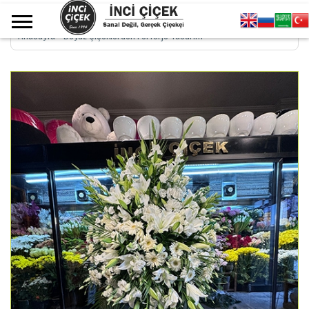
Anasayfa
>
Beyaz Çiçeklerden Ferforje Tasarım